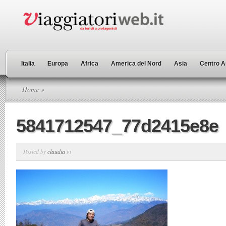
Italia
Europa
Africa
America del Nord
Asia
Centro A
Home
»
5841712547_77d2415e8e
Posted by
claudia
in