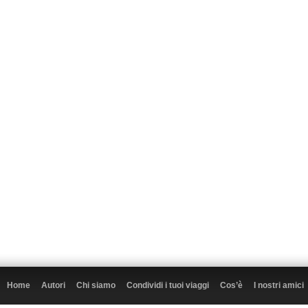
Home
Autori
Chi siamo
Condividi i tuoi viaggi
Cos’è
I nostri amici