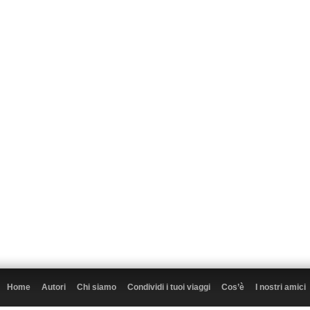
Home
Autori
Chi siamo
Condividi i tuoi viaggi
Cos’è
I nostri amici