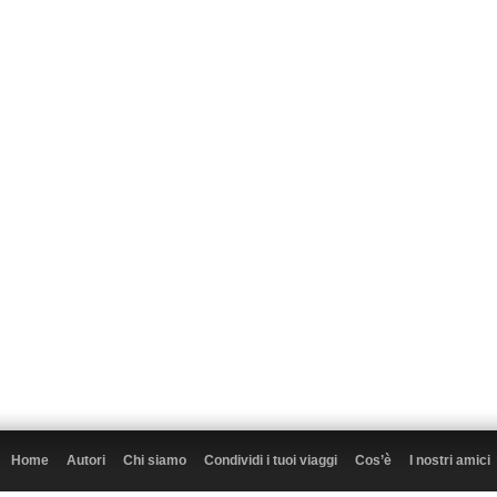
Home
Autori
Chi siamo
Condividi i tuoi viaggi
Cos’è
I nostri amici