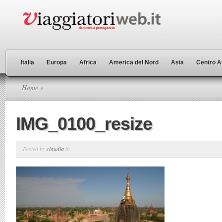
Italia
Europa
Africa
America del Nord
Asia
Centro A
Home
»
IMG_0100_resize
Posted by
claudia
in