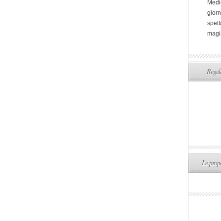
Medi
giorn
spett
magi
Regala
Le propo