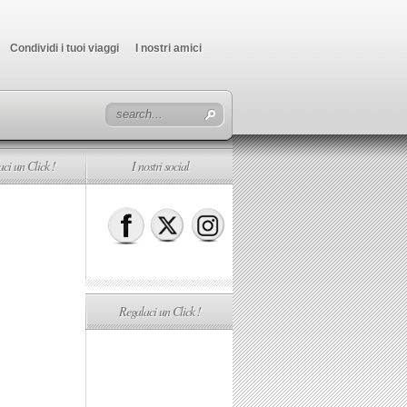
Condividi i tuoi viaggi
I nostri amici
ci un Click !
I nostri social
Regalaci un Click !