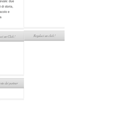
evale: due
i di storia,
acolo e
a
Regalaci un click !
ci un Click !
ste dei partner