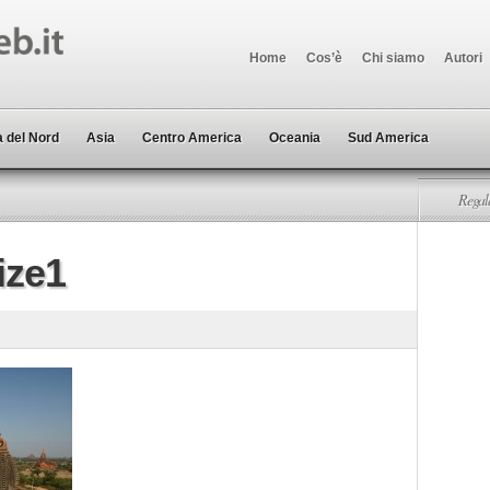
Home
Cos’è
Chi siamo
Autori
 del Nord
Asia
Centro America
Oceania
Sud America
Regala
ize1