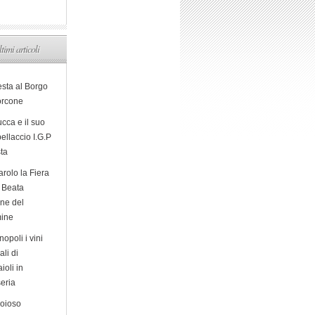
ltimi articoli
esta al Borgo
orcone
cca e il suo
ellaccio I.G.P
sta
arolo la Fiera
a Beata
ine del
ine
opoli i vini
ali di
ioli in
eria
ioioso