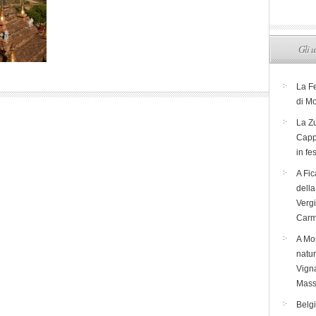
Gli u
La F
di M
La Zu
Capp
in fe
A Fic
dell
Verg
Carm
A Mon
natur
Vigna
Mass
Belg