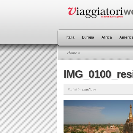
Italia
Europa
Africa
America
Home
»
IMG_0100_res
Posted by
claudia
in