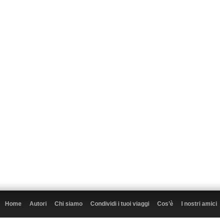
Home
Autori
Chi siamo
Condividi i tuoi viaggi
Cos’è
I nostri amici