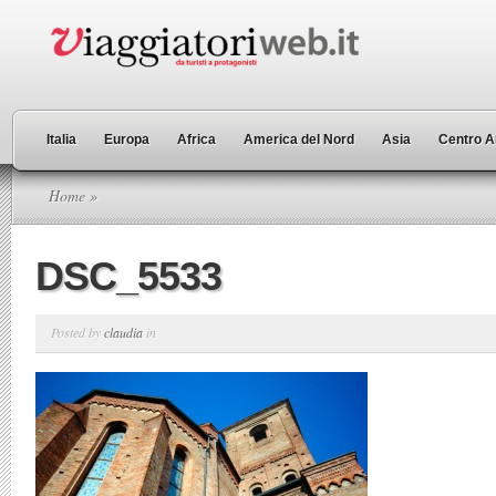
Italia
Europa
Africa
America del Nord
Asia
Centro A
Home
»
DSC_5533
Posted by
claudia
in