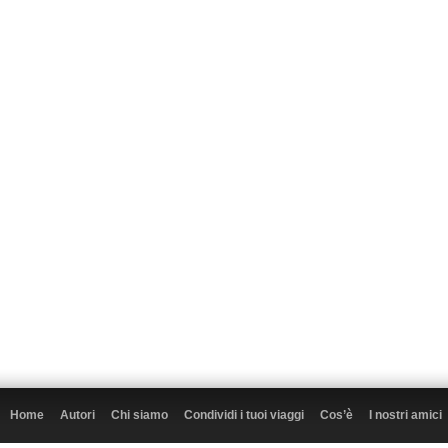
Home
Autori
Chi siamo
Condividi i tuoi viaggi
Cos’è
I nostri amici