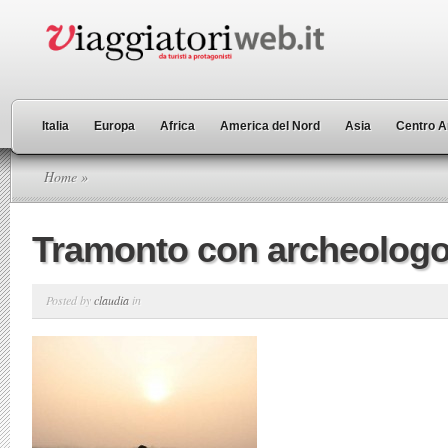
Italia
Europa
Africa
America del Nord
Asia
Centro A
Home
»
Tramonto con archeolog
Posted by
claudia
in