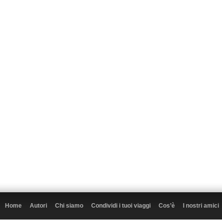
Home
Autori
Chi siamo
Condividi i tuoi viaggi
Cos’è
I nostri amici