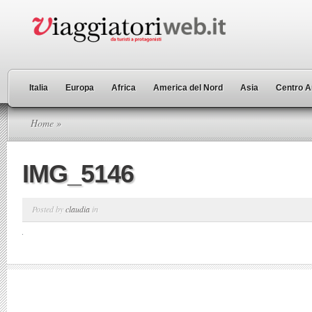
Italia
Europa
Africa
America del Nord
Asia
Centro A
Home
»
IMG_5146
Posted by
claudia
in