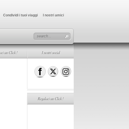
Condividi i tuoi viaggi
I nostri amici
ci un Click !
I nostri social
Regalaci un Click !