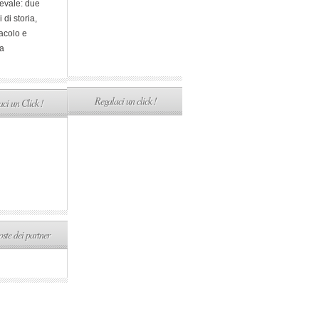
evale: due
i di storia,
acolo e
a
Regalaci un click !
ci un Click !
ste dei partner