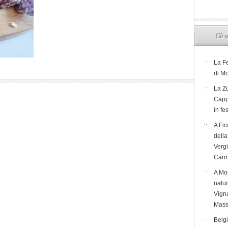
Gli u
La F
di M
La Zu
Capp
in fe
A Fic
dell
Verg
Carm
A Mon
natur
Vigna
Mass
Belg