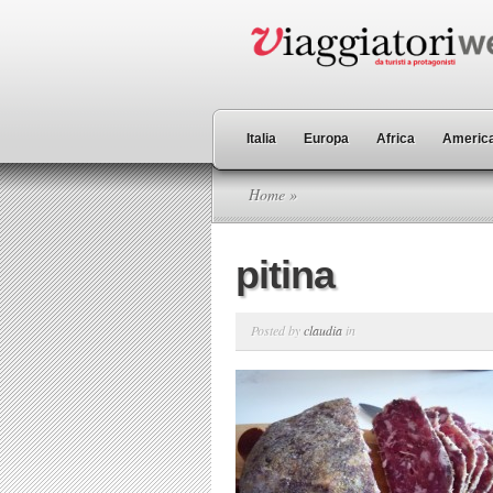
Italia
Europa
Africa
America
Home
»
pitina
Posted by
claudia
in