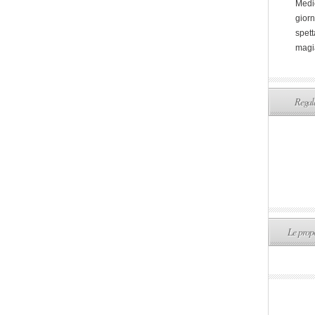
Medi
giorn
spett
magi
Regala
Le propo