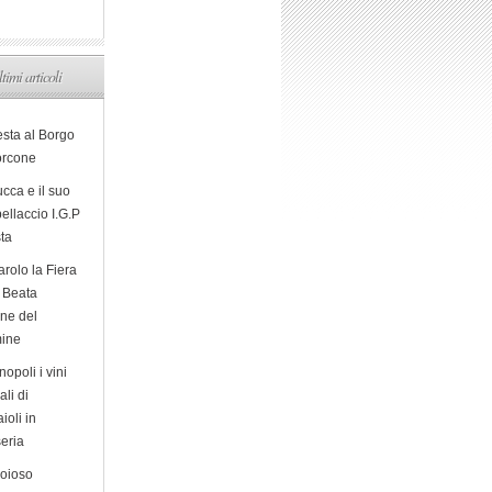
ltimi articoli
esta al Borgo
orcone
cca e il suo
ellaccio I.G.P
sta
arolo la Fiera
a Beata
ine del
ine
opoli i vini
ali di
ioli in
eria
ioioso