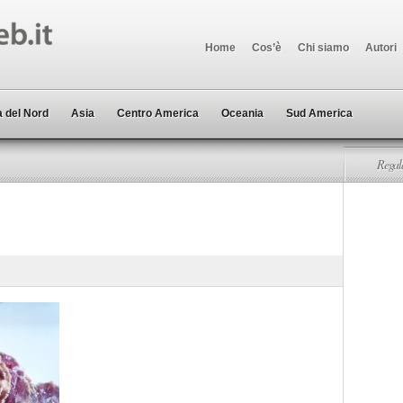
Home
Cos’è
Chi siamo
Autori
 del Nord
Asia
Centro America
Oceania
Sud America
Regala