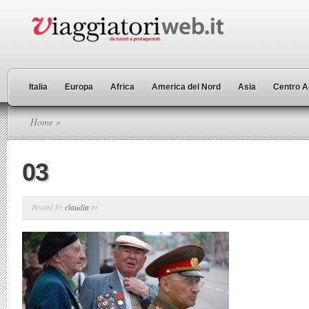
Italia
Europa
Africa
America del Nord
Asia
Centro A
Home
»
03
Posted by
claudia
in