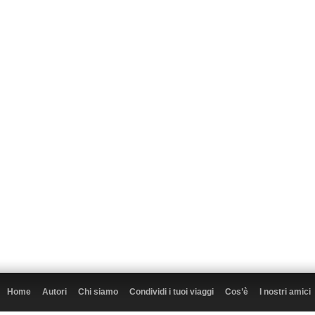
Home
Autori
Chi siamo
Condividi i tuoi viaggi
Cos’è
I nostri amici