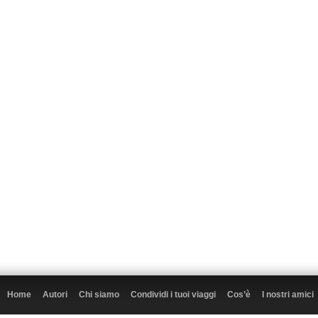
Home
Autori
Chi siamo
Condividi i tuoi viaggi
Cos’è
I nostri amici