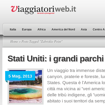
Italia
Europa
Africa
America del Nord
Asia
Centro A
Home
» Posts Tagged "Zabriskie Point"
Stati Uniti: i grandi parchi
Un viaggio tra immense diste
5 Mag, 2013
canyon, praterie e foreste, lu
States. Questa è l’America l
città ma vicina ai “veri ameri
delle tribù indigene, gli “uom
abitato i suoi territori da se