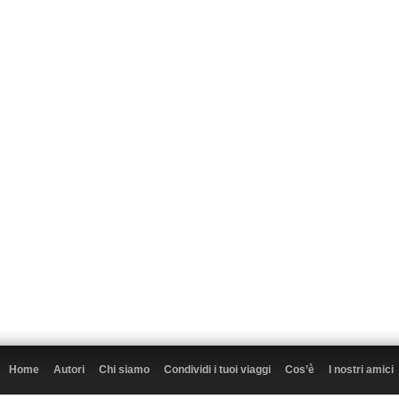
Home
Autori
Chi siamo
Condividi i tuoi viaggi
Cos’è
I nostri amici