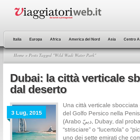
Italia
Europa
Africa
America del Nord
Asia
Centro A
Home
» Posts Tagged "Wild Wadi Water Park"
Dubai: la città verticale s
dal deserto
Una città verticale sbocciata
3 Lug, 2015
del Golfo Persico nella Peni
(Arabo دبيّ, Dubay, dal probabile significato
“strisciare” o “lucertola” o “pi
uno dei sette emirati che c