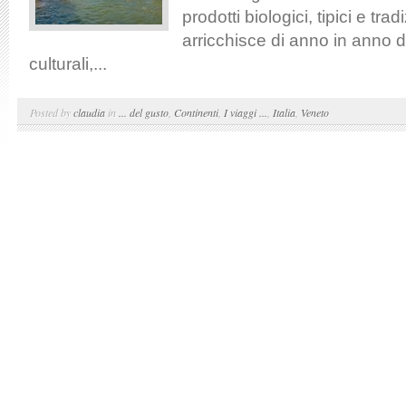
prodotti biologici, tipici e tradi
arricchisce di anno in anno di
culturali,...
Posted by
claudia
in
... del gusto
,
Continenti
,
I viaggi ...
,
Italia
,
Veneto