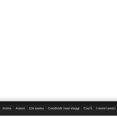
Home
Autori
Chi siamo
Condividi i tuoi viaggi
Cos’è
I nostri amici