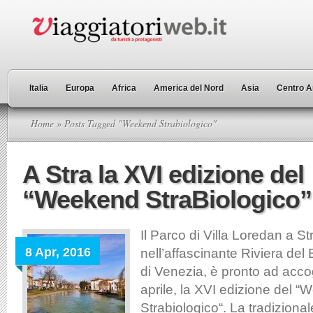
Italia
Europa
Africa
America del Nord
Asia
Centro A
Home
» Posts Tagged "Weekend Strabiologico"
A Stra la XVI edizione del
“Weekend StraBiologico”
Il Parco di Villa Loredan a S
8 Apr, 2016
nell’affascinante Riviera del 
di Venezia, è pronto ad accog
aprile, la XVI edizione del 
Strabiologico“. La tradiziona