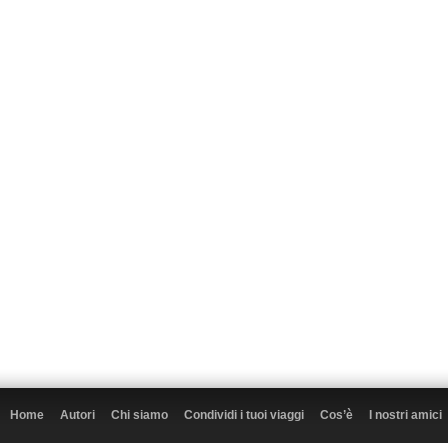
Home
Autori
Chi siamo
Condividi i tuoi viaggi
Cos’è
I nostri amici