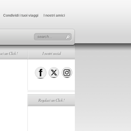
Condividi i tuoi viaggi
I nostri amici
ci un Click !
I nostri social
Regalaci un Click !