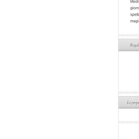
Medi
giorn
spett
magi
Regala
Le propo