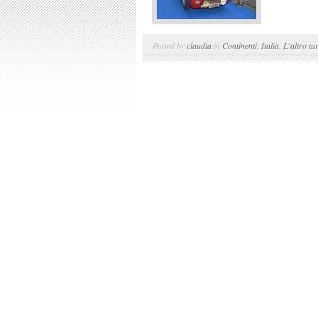
Posted by
claudia
in
Continenti
,
Italia
,
L'altro tu