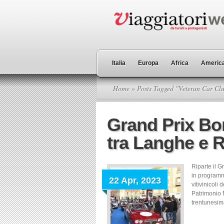
Italia
Europa
Africa
America
Home
» Posts Tagged "Veteran Car Clu
Grand Prix Bor
tra Langhe e 
Riparte il G
in programm
22 Apr, 2023
vitivinicoli
Patrimonio 
trentunesima