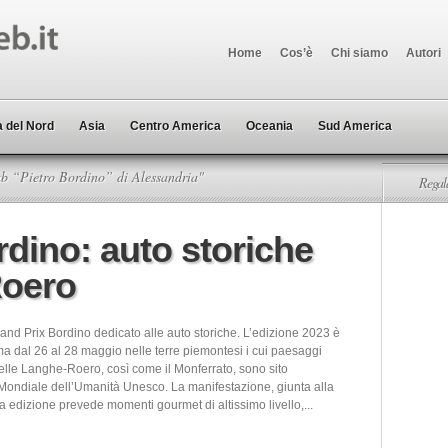
Home
Cos’è
Chi siamo
Autori
 del Nord
Asia
Centro America
Oceania
Sud America
b “Pietro Bordino” di Alessandria"
Regala
dino: auto storiche
Roero
rand Prix Bordino dedicato alle auto storiche. L’edizione 2023 è
a dal 26 al 28 maggio nelle terre piemontesi i cui paesaggi
 delle Langhe-Roero, così come il Monferrato, sono sito
Mondiale dell’Umanità Unesco. La manifestazione, giunta alla
 edizione prevede momenti gourmet di altissimo livello,...