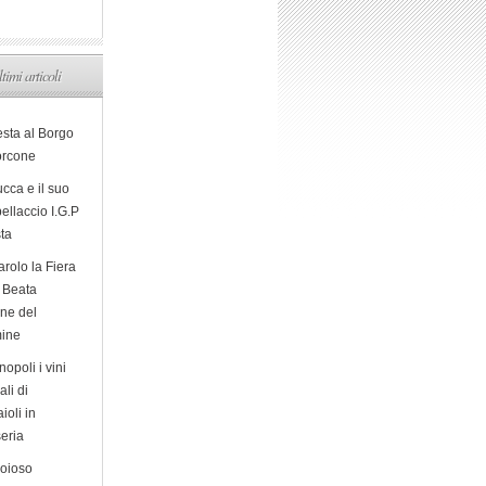
ltimi articoli
esta al Borgo
orcone
cca e il suo
ellaccio I.G.P
sta
arolo la Fiera
a Beata
ine del
ine
opoli i vini
ali di
ioli in
eria
ioioso