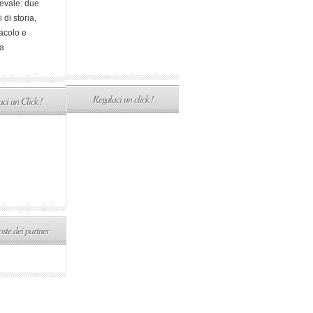
evale: due
i di storia,
acolo e
a
Regalaci un click !
ci un Click !
ste dei partner