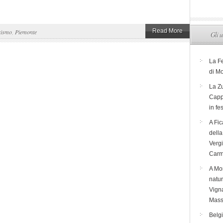
Read More
rismo
,
Piemonte
Gli u
La F
di M
La Zu
Capp
in fe
A Fic
dell
Verg
Carm
A Mon
natur
Vigna
Mass
Belg