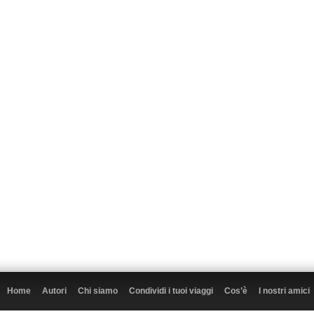
Home
Autori
Chi siamo
Condividi i tuoi viaggi
Cos’è
I nostri amici