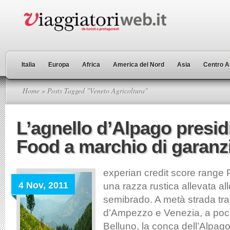
Italia
Europa
Africa
America del Nord
Asia
Centro A
Home
» Posts Tagged "Veneto Agricoltura"
L’agnello d’Alpago presid
Food a marchio di garanz
experian credit score range 
4 Nov, 2011
una razza rustica allevata al
semibrado. A metà strada tra
d’Ampezzo e Venezia, a poch
Belluno, la conca dell’Alpag