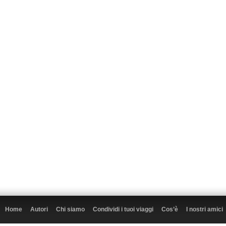
Home
Autori
Chi siamo
Condividi i tuoi viaggi
Cos’è
I nostri amici