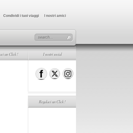
Condividi i tuoi viaggi
I nostri amici
ci un Click !
I nostri social
Regalaci un Click !