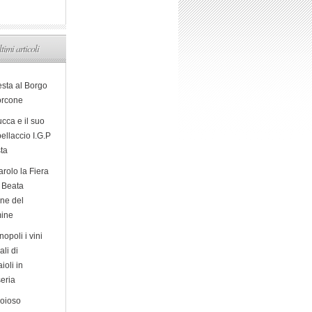
ltimi articoli
esta al Borgo
orcone
cca e il suo
ellaccio I.G.P
sta
arolo la Fiera
a Beata
ine del
ine
opoli i vini
ali di
ioli in
eria
ioioso