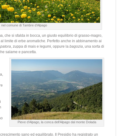
s nel comune di Tambre d’Alpago
, che si sfalda in bocca, un giusto equilibrio di grasso-magro,
al limite di erbe aromatiche. Perfetto anche in abbinamento ai
a
patora
, zuppa di mais e legumi, oppure la
bagozia
, una sorta di
nche salame e pancetta.
a,
e
re
i
n
no
Pieve d’Alpago, la conca dell’Alpago dal monte Dolada
crescimento sano ed equilibrato. Il Presidio ha registrato un