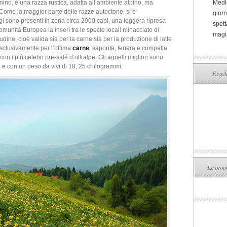
ino, è una razza rustica, adatta all’ambiente alpino, ma
Medi
. Come la maggior parte delle razze autoctone, si è
giorn
gi sono presenti in zona circa 2000 capi, una leggera ripresa
spett
omunità Europea la inserì tra le specie locali minacciate di
magi
tudine, cioè valida sia per la carne sia per la produzione di latte
esclusivamente per l’ottima
carne
: saporita, tenera e compatta
on i più celebri pre-salé d’oltralpe. Gli agnelli migliori sono
ta e con un peso da vivi di 18, 25 chilogrammi.
Regala
Le propo