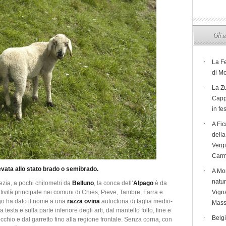
Gli u
La F
di M
La Zu
Capp
in fe
A Fic
dell
Verg
Carm
evata allo stato brado o semibrado.
A Mon
natur
zia, a pochi chilometri da
Belluno
, la conca dell’
Alpago
è da
tività principale nei comuni di Chies, Pieve, Tambre, Farra e
Vigna
go ha dato il nome a una
razza ovina
autoctona di taglia medio-
Mass
testa e sulla parte inferiore degli arti, dal mantello folto, fine e
Belg
cchio e dal garretto fino alla regione frontale.
Senza corna, con