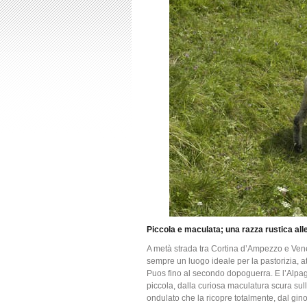
Piccola e maculata; una razza rustica all
A metà strada tra Cortina d’Ampezzo e Vene
sempre un luogo ideale per la pastorizia, at
Puos fino al secondo dopoguerra. E l’Alpa
piccola, dalla curiosa maculatura scura sulla 
ondulato che la ricopre totalmente, dal gino