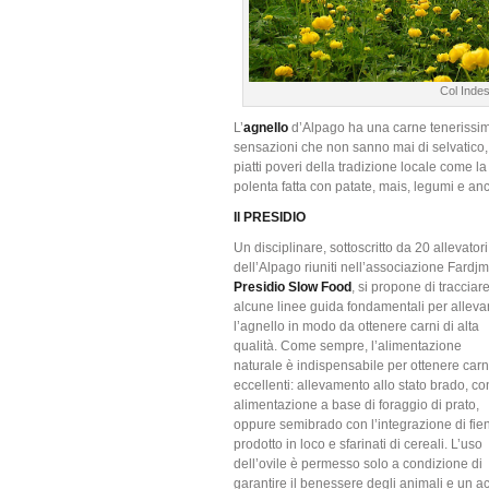
Col Inde
L’
agnello
d’Alpago ha una carne tenerissima
sensazioni che non sanno mai di selvatico, 
piatti poveri della tradizione locale come l
polenta fatta con patate, mais, legumi e a
Il PRESIDIO
Un disciplinare, sottoscritto da 20 allevatori
dell’Alpago riuniti nell’associazione Fardjm
Presidio
Slow Food
, si propone di tracciar
alcune linee guida fondamentali per alleva
l’agnello in modo da ottenere carni di alta
qualità. Come sempre, l’alimentazione
naturale è indispensabile per ottenere carn
eccellenti: allevamento allo stato brado, co
alimentazione a base di foraggio di prato,
oppure semibrado con l’integrazione di fie
prodotto in loco e sfarinati di cereali. L’uso
dell’ovile è permesso solo a condizione di
garantire il benessere degli animali e un ac