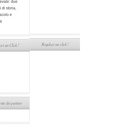
evale: due
i di storia,
acolo e
a
Regalaci un click !
ci un Click !
ste dei partner