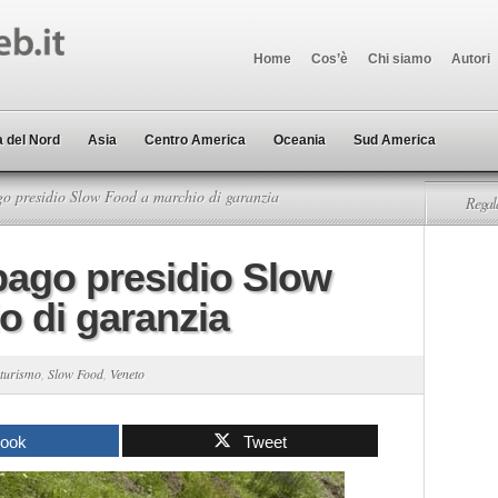
Home
Cos’è
Chi siamo
Autori
 del Nord
Asia
Centro America
Oceania
Sud America
o presidio Slow Food a marchio di garanzia
Regala
pago presidio Slow
o di garanzia
 turismo
,
Slow Food
,
Veneto
book
Tweet