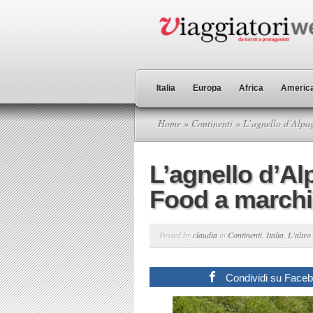
Italia
Europa
Africa
America
Home
»
Continenti
» L’agnello d’Alpag
L’agnello d’Al
Food a marchi
Posted by
claudia
in
Continenti
,
Italia
,
L'altro
Condividi su Face