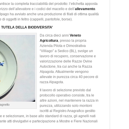
antisce la completa tracciabilità del prodotto: l’etichetta apposta
irizzo dell’allevatore e i codici del macello e dell’
allevamento
.
go ha avviato anche una produzione di filati di ottima qualità
di oggetti in feltro (cappelli, pantofole, borse).
 TUTELA DELLA BIODIVERSITA’
Da circa dieci anni
Veneto
Agricoltura
, presso la propria
Azienda Pilota e Dimostrativa
“Villiago” a Sedico (BL), svolge un
lavoro di recupero, conservazione e
valorizzazione delle Razze Ovine
Autoctone, tra cui anche la Razza
Alpagota. Attualmente vengono
allevate in purezza circa 40 pecore di
razza Alpagota.
Il lavoro di selezione previsto dal
protocollo operativo consiste, tra le
altre azioni, nel mantenere la razza in
’agnello
purezza, utilizzando solo montoni
iscritti al Registro Anagrafico gestito
re e selezionare, in base allo standard di razza, gli agnelli nati
ante atti divulgativi e partecipazione a Mostre e Fiere Nazionali