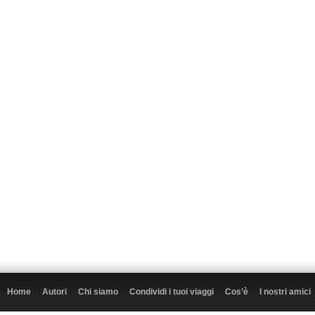
Home
Autori
Chi siamo
Condividi i tuoi viaggi
Cos’è
I nostri amici