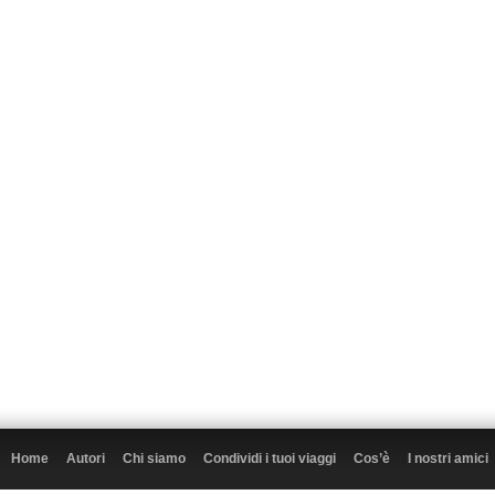
Home
Autori
Chi siamo
Condividi i tuoi viaggi
Cos’è
I nostri amici