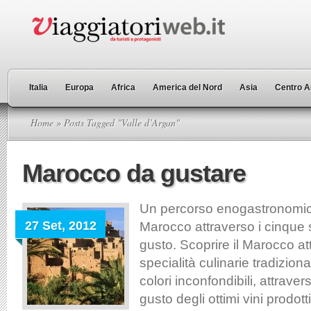
Italia
Europa
Africa
America del Nord
Asia
Centro A
Home
» Posts Tagged "Valle d’Argan"
Marocco da gustare
Un percorso enogastronomico
27 Set, 2012
Marocco attraverso i cinque 
gusto. Scoprire il Marocco at
specialità culinarie tradiziona
colori inconfondibili, attravers
gusto degli ottimi vini prodott