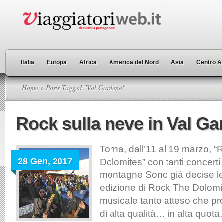
Italia
Europa
Africa
America del Nord
Asia
Centro A
Home
» Posts Tagged "Val Gardena"
Rock sulla neve in Val G
Torna, dall’11 al 19 marzo, 
28 Gen, 2017
Dolomites” con tanti concerti 
montagne Sono già decise le
edizione di Rock The Dolomit
musicale tanto atteso che p
di alta qualità… in alta quota