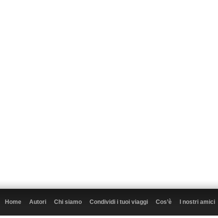
Home
Autori
Chi siamo
Condividi i tuoi viaggi
Cos’è
I nostri amici