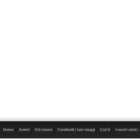
Home
Autori
Chi siamo
Condividi i tuoi viaggi
Cos’è
I nostri amici