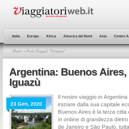
Italia
Europa
Africa
America del Nord
Asia
Centro A
Home
» Posts Tagged "Uraguay"
Argentina: Buenos Aires, 
Iguazù
Il nostro viaggio in Argentin
23 Gen, 2020
iniziare dalla sua capitale ec
Buenos Aires è la terza città 
in ordine di grandezza dietro 
de Janeiro e São Paulo, tutt