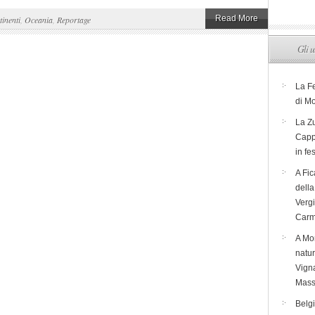
Read More
inenti
,
Oceania
,
Reportage
Gli u
La F
di M
La Zu
Capp
in fe
A Fic
dell
Verg
Carm
A Mon
natur
Vigna
Mass
Belg