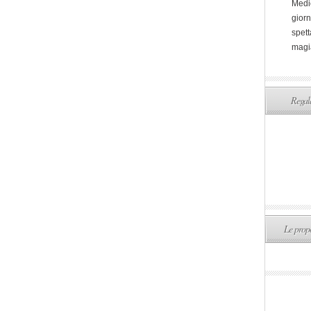
Medi
giorn
spett
magi
Regala
Le propo