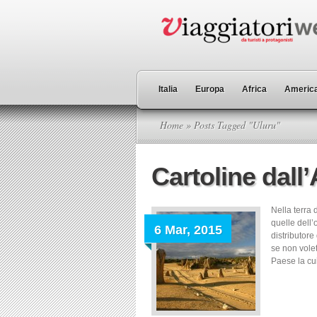
Italia
Europa
Africa
America
Home
» Posts Tagged "Uluru"
Cartoline dall’
Nella terra 
quelle dell’
6 Mar, 2015
distributore
se non vole
Paese la cui