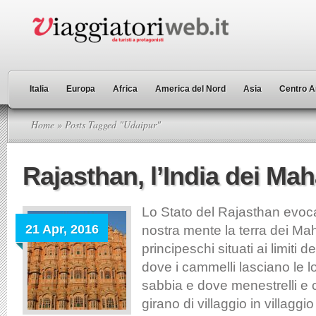
Italia
Europa
Africa
America del Nord
Asia
Centro A
Home
» Posts Tagged "Udaipur"
Rajasthan, l’India dei Mah
Lo Stato del Rajasthan evoc
21 Apr, 2016
nostra mente la terra dei Mah
principeschi situati ai limiti d
dove i cammelli lasciano le l
sabbia e dove menestrelli e 
girano di villaggio in villagg