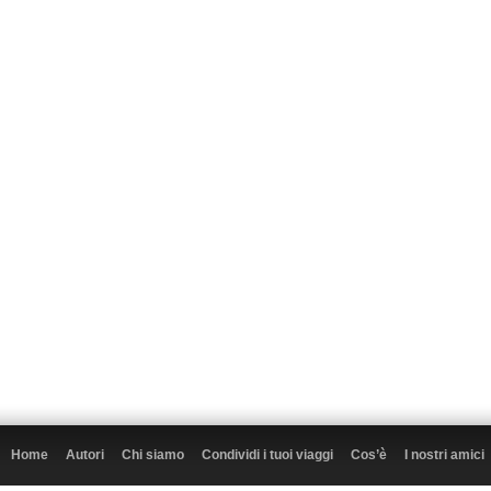
Home
Autori
Chi siamo
Condividi i tuoi viaggi
Cos’è
I nostri amici