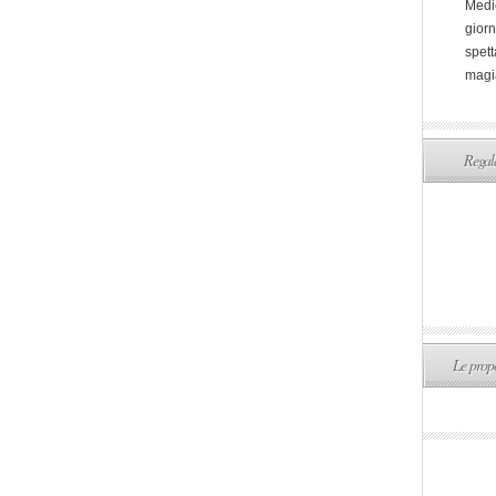
Medi
giorn
spett
magi
Regala
Le propo