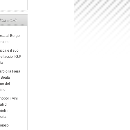
ltimi articoli
esta al Borgo
orcone
cca e il suo
ellaccio I.G.P
sta
arolo la Fiera
a Beata
ine del
ine
opoli i vini
ali di
ioli in
eria
ioioso