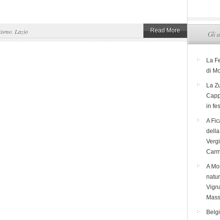
Read More
rismo
,
Lazio
Gli u
La F
di M
La Zu
Capp
in fe
A Fic
dell
Verg
Carm
A Mon
natur
Vigna
Mass
Belg