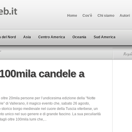
Home
Cos’è
Chi siamo
Autori
 del Nord
Asia
Centro America
Oceania
Sud America
"
Regala
 100mila candele a
 oltre 20mila persone per l’undicesima edizione della “Notte
le” di Vallerano, il magico evento che, sabato 26 agosto,
o storico borgo medievale nel cuore della Tuscia viterbese, un
o unico nel suo genere e di grande fascino. La sua peculiarità
dagli oltre 100mila lumi che,...