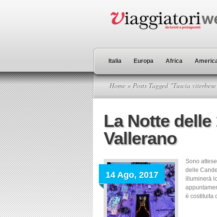
Italia
Europa
Africa
America
Home
» Posts Tagged "Tuscia viterbese
La Notte delle
Vallerano
Sono attese
delle Cande
14 Ago, 2017
illuminerà l
appuntament
è costituita 