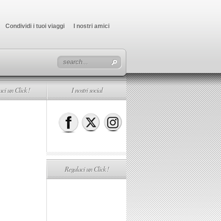
Condividi i tuoi viaggi
I nostri amici
ci un Click !
I nostri social
Regalaci un Click !