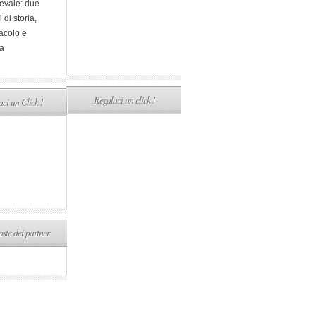
evale: due
i di storia,
acolo e
a
Regalaci un click !
ci un Click !
ste dei partner