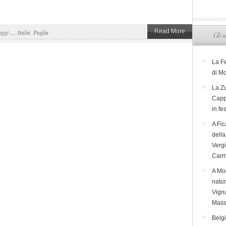
Read More
aggi ...
,
Italia
,
Puglia
Gli u
La F
di M
La Zu
Capp
in fe
A Fic
dell
Verg
Carm
A Mon
natur
Vigna
Mass
Belg