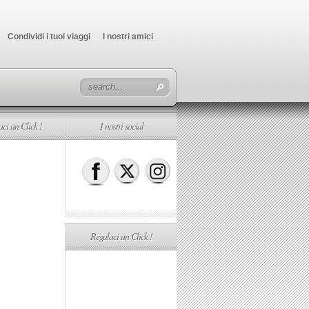
Condividi i tuoi viaggi
I nostri amici
ci un Click !
I nostri social
Regalaci un Click !