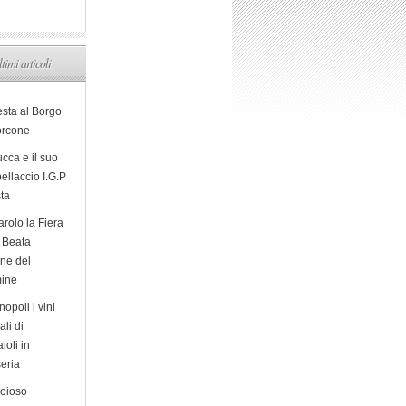
ltimi articoli
esta al Borgo
orcone
cca e il suo
ellaccio I.G.P
sta
arolo la Fiera
a Beata
ine del
ine
opoli i vini
ali di
ioli in
eria
ioioso