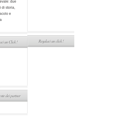
evale: due
i di storia,
acolo e
a
Regalaci un click !
ci un Click !
ste dei partner