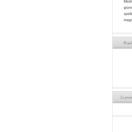
Medi
giorn
spett
magi
Regala
Le propo