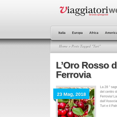
Italia
Europa
Africa
America
Home
» Posts Tagged "Turi"
L’Oro Rosso di 
Ferrovia
La 28 ° sagr
del centro s
23 Mag, 2018
Ferrovia! L
dall’Associa
Turi e il Pat