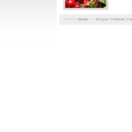
Posted by
claudia
in
... del gusto
,
Continenti
,
I vi