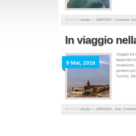
Posted by
claudia
in
-SERVIZIO-
,
Continenti
,
Eu
In viaggio nell
Viaggio tra 
tappa del no
9 Mar, 2016
Anatoliche, 
perdere per
Turchia. Sit
Posted by
claudia
in
-SERVIZIO-
,
Asia
,
Continen