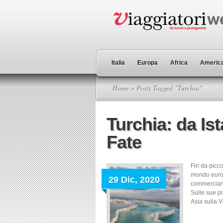
Italia
Europa
Africa
America
Home
» Posts Tagged "Turchia"
Turchia: da Is
Fate
Fin da picc
mondo euroce
29 Dic, 2020
commercianti
Sulle sue pis
Asia sulla V