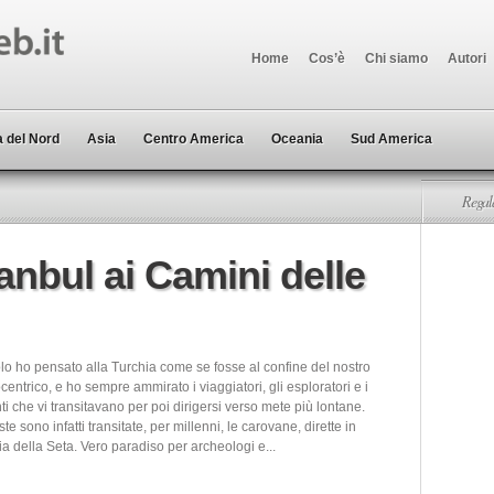
Home
Cos’è
Chi siamo
Autori
 del Nord
Asia
Centro America
Oceania
Sud America
Regala
tanbul ai Camini delle
olo ho pensato alla Turchia come se fosse al confine del nostro
ntrico, e ho sempre ammirato i viaggiatori, gli esploratori e i
 che vi transitavano per poi dirigersi verso mete più lontane.
te sono infatti transitate, per millenni, le carovane, dirette in
ia della Seta. Vero paradiso per archeologi e...