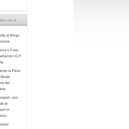
ltimi articoli
esta al Borgo
orcone
cca e il suo
ellaccio I.G.P
sta
arolo la Fiera
a Beata
ine del
ine
opoli i vini
ali di
ioli in
eria
ioioso