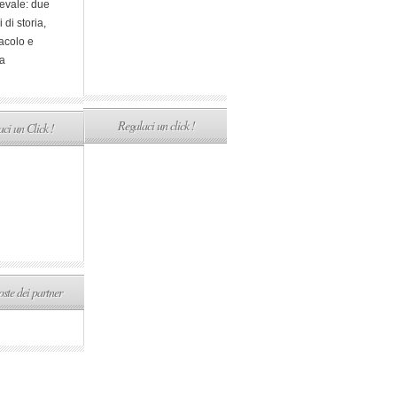
evale: due
i di storia,
acolo e
a
Regalaci un click !
ci un Click !
ste dei partner