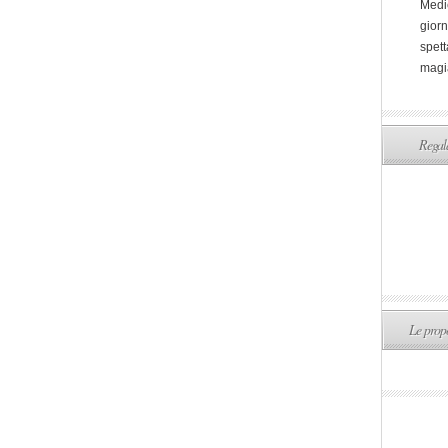
Medi
giorn
spett
magi
Regala
Le propo