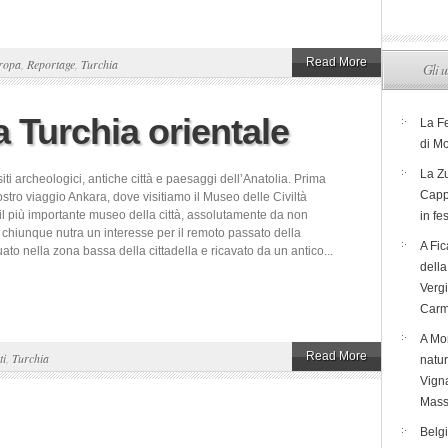
Read More
ropa
,
Reportage
,
Turchia
Gli u
a Turchia orientale
La F
di M
La Zu
siti archeologici, antiche città e paesaggi dell’Anatolia. Prima
Capp
stro viaggio Ankara, dove visitiamo il Museo delle Civiltà
il più importante museo della città, assolutamente da non
in fe
 chiunque nutra un interesse per il remoto passato della
A Fic
uato nella zona bassa della cittadella e ricavato da un antico...
dell
Verg
Carm
A Mon
Read More
ti
,
Turchia
natur
Vigna
Mass
Belg