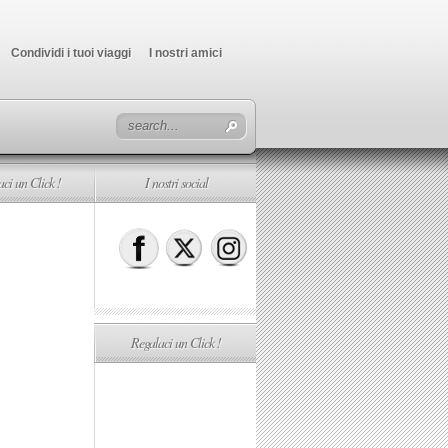
Condividi i tuoi viaggi
I nostri amici
ci un Click !
I nostri social
Regalaci un Click !