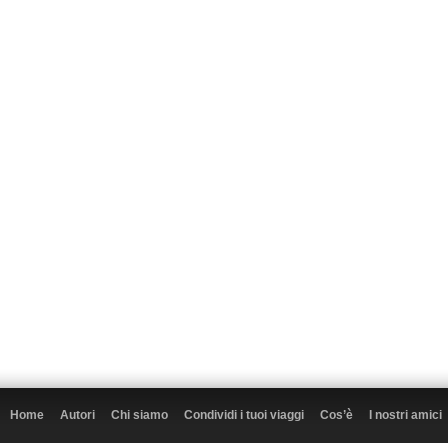
Home
Autori
Chi siamo
Condividi i tuoi viaggi
Cos’è
I nostri amici