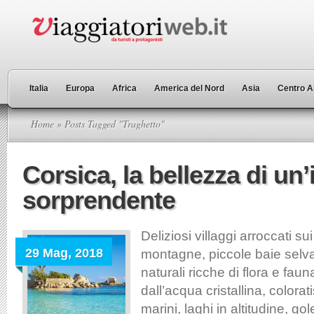
Italia
Europa
Africa
America del Nord
Asia
Centro A
Home
» Posts Tagged "Traghetto"
Corsica, la bellezza di un’
sorprendente
Deliziosi villaggi arroccati sui
29 Mag, 2018
montagne, piccole baie selva
naturali ricche di flora e fau
dall’acqua cristallina, colorat
marini, laghi in altitudine, go