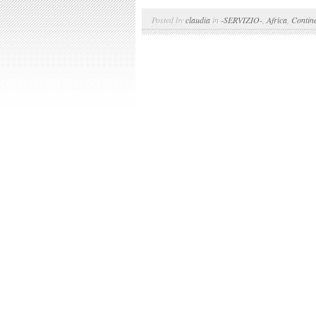
Posted by
claudia
in
-SERVIZIO-
,
Africa
,
Contine