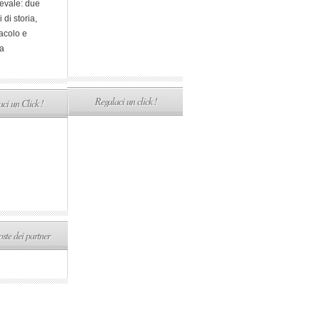
evale: due
i di storia,
acolo e
a
Regalaci un click !
ci un Click !
ste dei partner