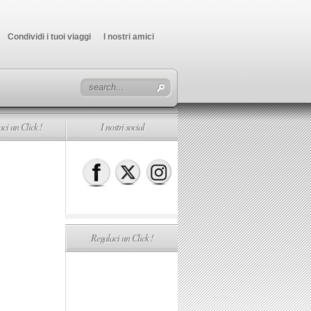
Condividi i tuoi viaggi
I nostri amici
ci un Click !
I nostri social
Regalaci un Click !