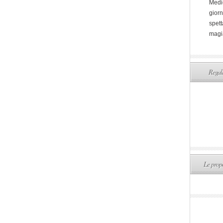
Medi
giorn
spett
magi
Regala
Le propo