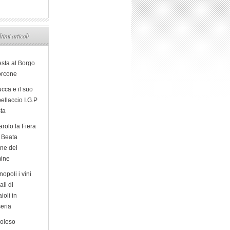
ltimi articoli
esta al Borgo
orcone
cca e il suo
ellaccio I.G.P
sta
arolo la Fiera
a Beata
ine del
ine
opoli i vini
ali di
ioli in
eria
ioioso