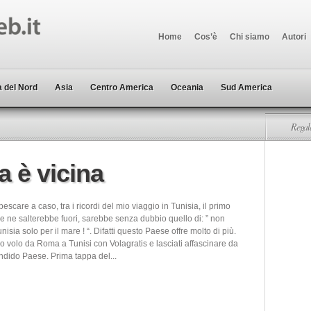
Home
Cos’è
Chi siamo
Autori
 del Nord
Asia
Centro America
Oceania
Sud America
Regala
ca è vicina
escare a caso, tra i ricordi del mio viaggio in Tunisia, il primo
e ne salterebbe fuori, sarebbe senza dubbio quello di: ” non
nisia solo per il mare ! “. Difatti questo Paese offre molto di più.
uo volo da Roma a Tunisi con Volagratis e lasciati affascinare da
ndido Paese. Prima tappa del...