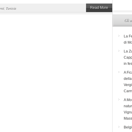
Read More
nti
,
Tunisia
Gli u
La F
di M
La Zu
Capp
in fe
A Fic
dell
Verg
Carm
A Mon
natur
Vigna
Mass
Belg