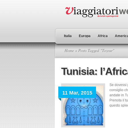
Italia
Europa
Africa
America
Home
» Posts Tagged "Tozeur"
Tunisia: l’Afri
Se dovessi p
consiglio ch
11 Mar, 2015
andate in Tu
Prenota il t
questo sple