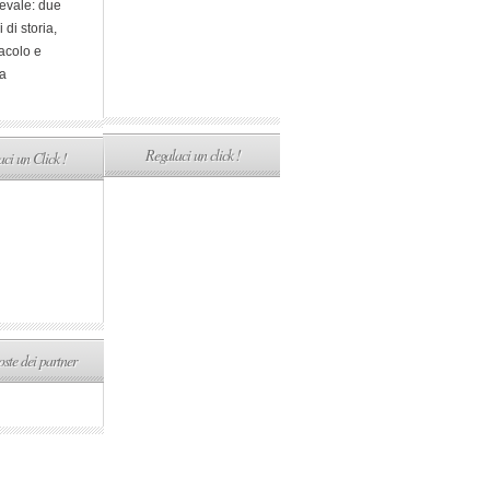
evale: due
i di storia,
acolo e
a
Regalaci un click !
ci un Click !
ste dei partner