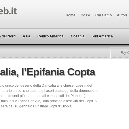
Home
Cos’è
Chi siamo
Autori
 del Nord
Asia
Centro America
Oceania
Sud America
Regala
alia, l’Epifania Copta
io unico del deserto della Dancalia alle chiese rupestri del
tinerario unico, che abbina gli aspri paesaggi della depressione
 dei deserti più monumentali e inospitali del Pianeta (le
Dallol e il vulcano Erta Ale), alla principale festività dei Copti. A
a sera del 18 gennaio i Cristiani Copti d’Etiopia...