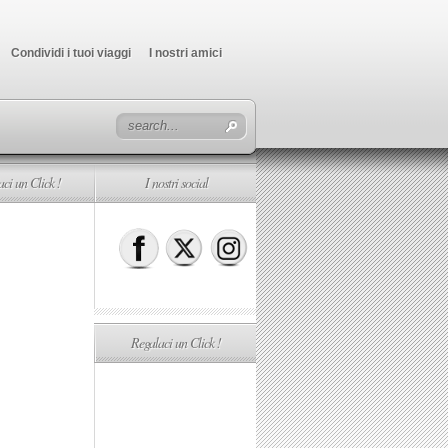
Condividi i tuoi viaggi
I nostri amici
ci un Click !
I nostri social
Regalaci un Click !