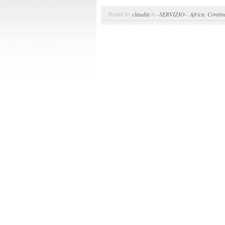
Posted by
claudia
in
-SERVIZIO-
,
Africa
,
Contine