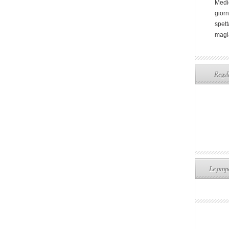
Medi
giorn
spett
magi
Regala
Le propo