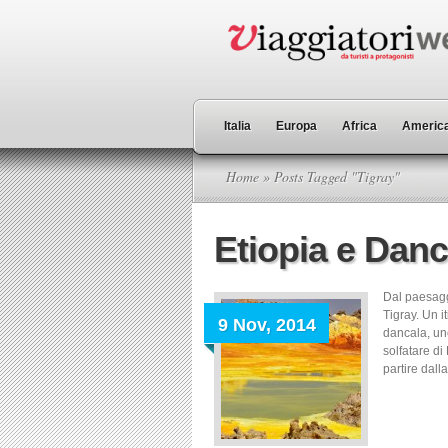
Italia
Europa
Africa
America
Home
» Posts Tagged "Tigray"
Etiopia e Danc
Dal paesagg
Tigray. Un i
9 Nov, 2014
dancala, uno
solfatare di 
partire dall