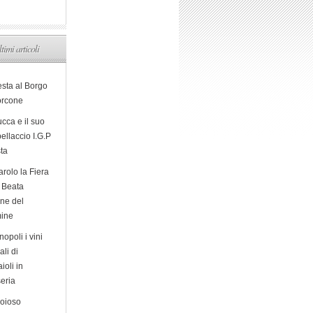
ltimi articoli
esta al Borgo
orcone
cca e il suo
ellaccio I.G.P
sta
arolo la Fiera
a Beata
ine del
ine
opoli i vini
ali di
ioli in
eria
ioioso