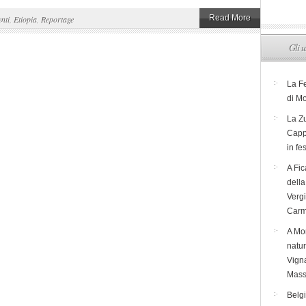
Read More
nti
,
Etiopia
,
Reportage
Gli u
La F
di M
La Zu
Capp
in fe
A Fic
dell
Verg
Carm
A Mon
natur
Vigna
Mass
Belg