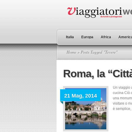
Italia
Europa
Africa
America
Home
» Posts Tagged "Tevere"
Roma, la “Citt
Un viaggio a
cucina Ciò c
21 Mag, 2014
una monumen
visitare o ri
è semplice, 