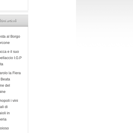
ltimi articoli
esta al Borgo
orcone
cca e il suo
ellaccio I.G.P
sta
arolo la Fiera
a Beata
ine del
ine
opoli i vini
ali di
ioli in
eria
ioioso