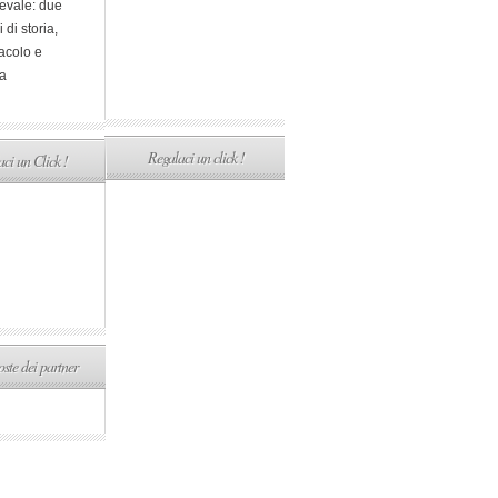
evale: due
i di storia,
acolo e
a
Regalaci un click !
ci un Click !
ste dei partner