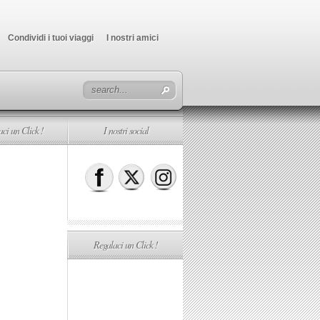
Condividi i tuoi viaggi
I nostri amici
ci un Click !
I nostri social
Regalaci un Click !