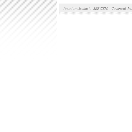
Posted by
claudia
in
-SERVIZIO-
,
Continenti
,
Ita