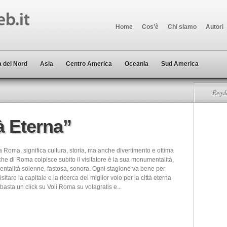
Home
Cos’è
Chi siamo
Autori
 del Nord
Asia
Centro America
Oceania
Sud America
Regala
à Eterna”
 Roma, significa cultura, storia, ma anche divertimento e ottima
he di Roma colpisce subito il visitatore è la sua monumentalità,
talità solenne, fastosa, sonora. Ogni stagione va bene per
visitare la capitale e la ricerca del miglior volo per la città eterna
basta un click su Voli Roma su volagratis e...