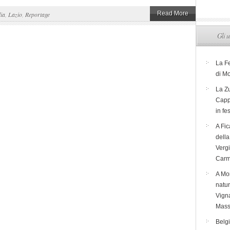
Read More
lia
,
Lazio
,
Reportage
Gli u
La F
di M
La Zu
Capp
in fe
A Fic
dell
Verg
Carm
A Mon
natur
Vigna
Mass
Belg