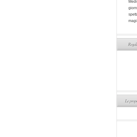
Medi
giorn
spett
magi
Regala
Le propo