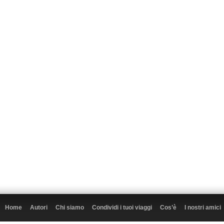
Home
Autori
Chi siamo
Condividi i tuoi viaggi
Cos’è
I nostri amici