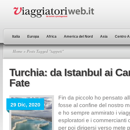
Italia
Europa
Africa
America del Nord
Asia
Centro A
Home
» Posts Tagged "tappeti"
Turchia: da Istanbul ai Ca
Fate
Fin da piccolo ho pensato al
29 Dic, 2020
fosse al confine del nostro 
e ho sempre ammirato i viaggi
esploratori e i commercianti 
per poi dirigersi verso mete p