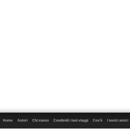
Home
Autori
Chi siamo
Condividi i tuoi viaggi
Cos’è
I nostri amici