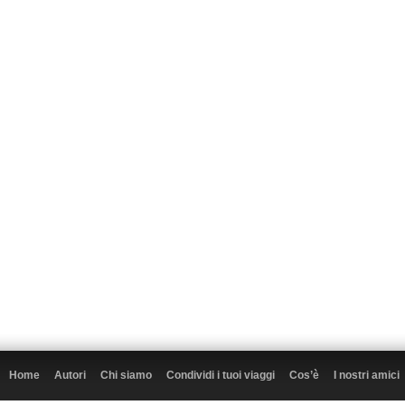
Home
Autori
Chi siamo
Condividi i tuoi viaggi
Cos’è
I nostri amici