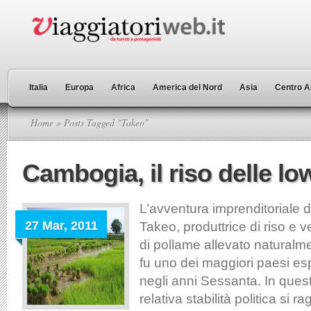
Italia
Europa
Africa
America del Nord
Asia
Centro A
Home
» Posts Tagged "Takeo"
Cambogia, il riso delle l
L’avventura imprenditoriale d
27 Mar, 2011
Takeo, produttrice di riso e 
di pollame allevato natural
fu uno dei maggiori paesi espo
negli anni Sessanta. In ques
relativa stabilità politica si r