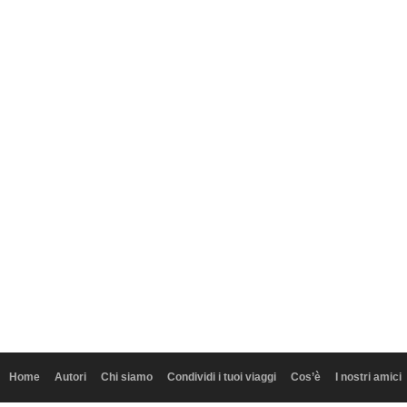
Home
Autori
Chi siamo
Condividi i tuoi viaggi
Cos’è
I nostri amici