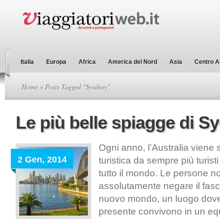
Italia
Europa
Africa
America del Nord
Asia
Centro A
Home
» Posts Tagged "Sysdney"
Le più belle spiagge di S
Ogni anno, l’Australia viene
2 Gen, 2014
turistica da sempre più turist
tutto il mondo. Le persone 
assolutamente negare il fasc
nuovo mondo, un luogo dove i
presente convivono in un equi