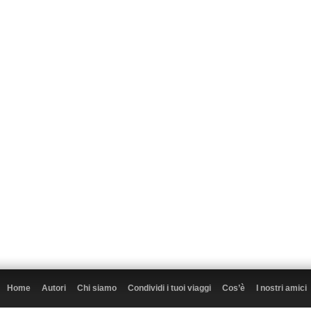
Home
Autori
Chi siamo
Condividi i tuoi viaggi
Cos’è
I nostri amici