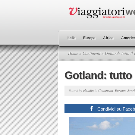
Italia
Europa
Africa
America
Home
»
Continenti
» Gotland: tutto il 
Gotland: tutto 
Posted by
claudia
in
Continenti
,
Europa
,
Svezi
Condividi su Face