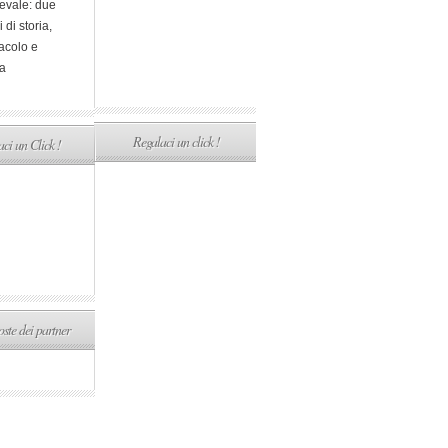
evale: due
i di storia,
acolo e
a
Regalaci un click !
ci un Click !
ste dei partner