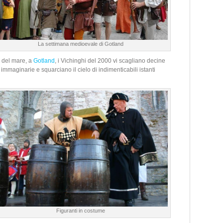
La settimana medioevale di Gotland
o del mare, a
Gotland
, i Vichinghi del 2000 vi scagliano decine
a immaginarie e squarciano il cielo di indimenticabili istanti
Figuranti in costume