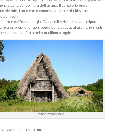
 in svedese, che si ergono improvvise dal mare con il giallo dei
e si staglia contro il blu dell’acqua. Il vento e le onde
a vivente, fino a che assumono le forme più bizzarre,
o dell’isola.
natura e dell’archeologia. Gli uccelli selvatici trovano riparo
rrivarci, proprio lungo il bordo della strada, affascinano i resti
ccoglieva il defunto nel suo ultimo viaggio.
Gotland medioevale
 un viaggio fuori stagione