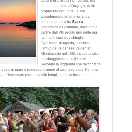
attiva e in crescita l’Università) ma
che non rinuncia all’orgoglio delle
proprie radici culturali. Esse
appartengono ad una terra, da
sempre contesa tra
Svezia
,
Danimarca e Germania, dove fiorì a
partire dall’VIII secolo una delle più
avanzate società vichinghe.
Ogni anno, in agosto, si ricorda
l’arrivo del re danese Valdemar
Atterdag che nel 1361 invase la città
saccheggiandone tutti i beni.
Secondo la leggenda che raccontano
empesta in mare e naufragò insieme al tesoro sottratto. Per una
 solo l’indossare costumi d’altri tempi, come se fosse una