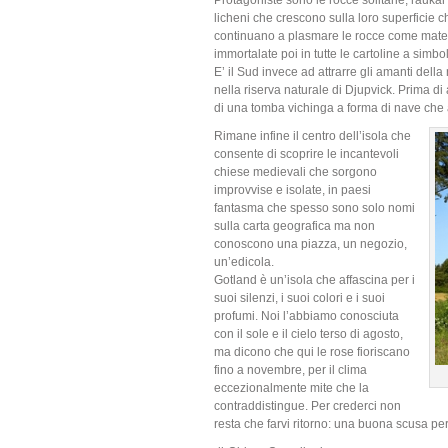
Protagoniste sono le rocce solitarie, raukar
licheni che crescono sulla loro superficie ch
continuano a plasmare le rocce come materi
immortalate poi in tutte le cartoline a simbol
E’ il Sud invece ad attrarre gli amanti della 
nella riserva naturale di Djupvick. Prima di a
di una tomba vichinga a forma di nave che a
Rimane infine il centro dell’isola che
consente di scoprire le incantevoli
chiese medievali che sorgono
improvvise e isolate, in paesi
fantasma che spesso sono solo nomi
sulla carta geografica ma non
conoscono una piazza, un negozio,
un’edicola.
Gotland è un’isola che affascina per i
suoi silenzi, i suoi colori e i suoi
profumi. Noi l’abbiamo conosciuta
con il sole e il cielo terso di agosto,
ma dicono che qui le rose fioriscano
fino a novembre, per il clima
eccezionalmente mite che la
contraddistingue. Per crederci non
resta che farvi ritorno: una buona scusa per