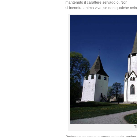
mantenuto il carattere selvaggio. Non
si incontra anima viva, se non qualche ovin
Ti