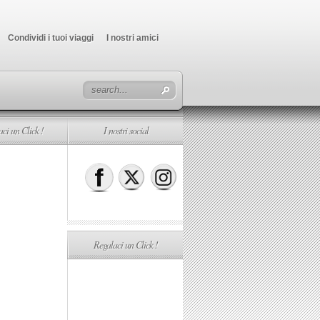
Condividi i tuoi viaggi
I nostri amici
ci un Click !
I nostri social
Regalaci un Click !