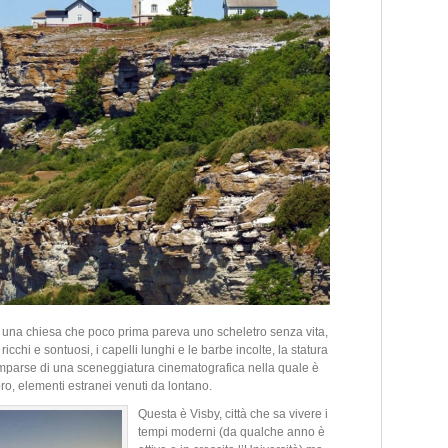
di una chiesa che poco prima pareva uno scheletro senza vita,
 ricchi e sontuosi, i capelli lunghi e le barbe incolte, la statura
omparse di una sceneggiatura cinematografica nella quale è
oro, elementi estranei venuti da lontano.
Questa è Visby, città che sa vivere i
tempi moderni (da qualche anno è