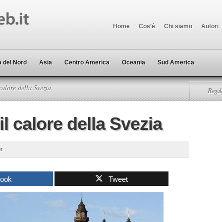
Home
Cos’è
Chi siamo
Autori
 del Nord
Asia
Centro America
Oceania
Sud America
calore della Svezia
Regala
il calore della Svezia
a
book
Tweet