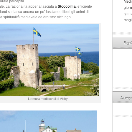
orale percepita.
Medi
ale. La razionalità appena lasciata a
Stoccolma
, efficiente
giorn
and si rilassa ancora un po’ lasciando liberi gli animi di
spett
tra spiritualità medievale ed eroismo vichingo.
magi
Regala
Le propo
Le mura medioevali di Visby