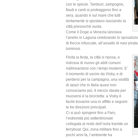
con le spezie. Tamburi, zampogne,
flauti e canti si protraggono fino a
sera, quando è sul mare che tutti
lentamente si spostano lasciando la
città pressoché vuota.
Come il Doge a Venezia lanciava
l’anello in Laguna celebrando lo sposalizi
di frecce infuocate, all’assalto di navi pirat
luminosi.
Finita la festa, la città si riposa, e
indossa di nuovo gli abiti comuni
riallineandosi con i tempi moderni. E’
il momento di uscire da Visby, e di
perdersi per la campagna, una vastità
di spazi che in Italia quasi non
conosciamo più. Il mezzo ideale per
muoversi è la bicicletta: a Visby è
facile trovarne una in affitto e seguire
le tre direzioni principali.
Ci si può spingere fino a Faro,
l’estremità più settentrionale
collegata al resto dell’isola tramite un
ferryboat. Qui, zona militare fino a
pochi anni fa, l’ambiente ha