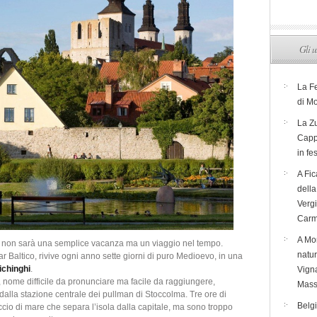
Gli u
La F
di M
La Zu
Capp
in fe
A Fic
dell
Verg
Carm
A Mon
to, non sarà una semplice vacanza ma un viaggio nel tempo.
natur
r Baltico, rivive ogni anno sette giorni di puro Medioevo, in una
ichinghi
.
Vigna
, nome difficile da pronunciare ma facile da raggiungere,
Mass
alla stazione centrale dei pullman di Stoccolma. Tre ore di
Belg
accio di mare che separa l’isola dalla capitale, ma sono troppo