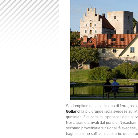
Se ci capitate nella settimana di ferragos
Gotland
, la più grande isola svedese sul Ma
quotidianità di costumi, spettacoli e rituali
v
Noi ci siamo arrivati dal porto di Nysasham
secondo proverbiale funzionalità svedese, d
traghetto sono sufficienti a coprire quel br