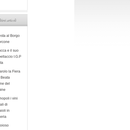
ltimi articoli
esta al Borgo
orcone
cca e il suo
ellaccio I.G.P
sta
arolo la Fiera
a Beata
ine del
ine
opoli i vini
ali di
ioli in
eria
ioioso