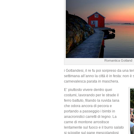
Romantica Gotland
i Gotlandesi, il re fu poi sorpreso da una t
settimana all’anno la città è in festa: non è
carnevalesca parata in maschera.
E’ piuttosto vivere dentro quei
costumi, lavorando per le strade il
ferro battuto, filando la ruvida lana
che odora ancora di pecora e
portando a passeggio i bimbi in
anacronistici carretti di legno. La
carne di montone arrostisce
lentamente sul fuoco e il burro salato
si scioglie sul pane mescolandosi