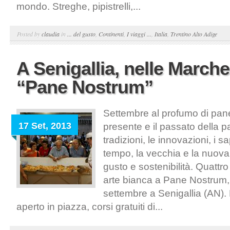
mondo. Streghe, pipistrelli,...
Posted by
claudia
in
... del gusto
,
Continenti
,
I viaggi ...
,
Italia
,
Trentino Alto Adige
A Senigallia, nelle Marche
“Pane Nostrum”
Settembre al profumo di pane
17 Set, 2013
presente e il passato della pa
tradizioni, le innovazioni, i sa
tempo, la vecchia e la nuova
gusto e sostenibilità. Quattro 
arte bianca a Pane Nostrum, 
settembre a Senigallia (AN). 
aperto in piazza, corsi gratuiti di...