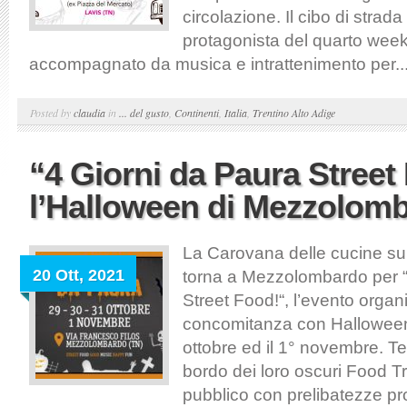
circolazione. Il cibo di strad
protagonista del quarto wee
accompagnato da musica e intrattenimento per..
Posted by
claudia
in
... del gusto
,
Continenti
,
Italia
,
Trentino Alto Adige
“4 Giorni da Paura Street
l’Halloween di Mezzolom
La Carovana delle cucine su 
20 Ott, 2021
torna a Mezzolombardo per “
Street Food!“, l’evento organ
concomitanza con Halloween,
ottobre ed il 1° novembre. T
bordo dei loro oscuri Food Tr
pubblico con prelibatezze prov