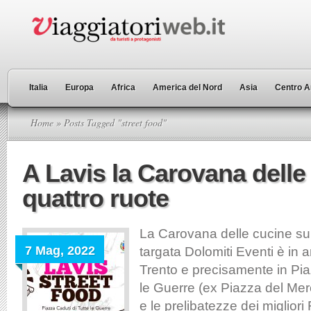
Italia
Europa
Africa
America del Nord
Asia
Centro A
Home
» Posts Tagged "street food"
A Lavis la Carovana delle
quattro ruote
La Carovana delle cucine su 
7 Mag, 2022
targata Dolomiti Eventi è in a
Trento e precisamente in Piaz
le Guerre (ex Piazza del Merc
e le prelibatezze dei migliori