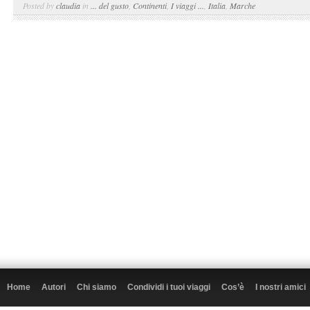
Posted by
claudia
in
... del gusto
,
Continenti
,
I viaggi ...
,
Italia
,
Marche
Home
Autori
Chi siamo
Condividi i tuoi viaggi
Cos’è
I nostri amici