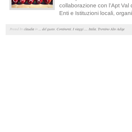
collaborazione con l’Apt Val 
Enti e Istituzioni locali, orga
Posted by
claudia
in
... del gusto
,
Continenti
,
I viaggi ...
,
Italia
,
Trentino Alto Adige