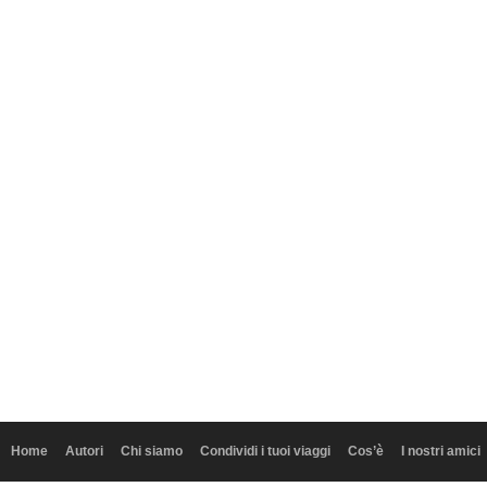
Home
Autori
Chi siamo
Condividi i tuoi viaggi
Cos’è
I nostri amici