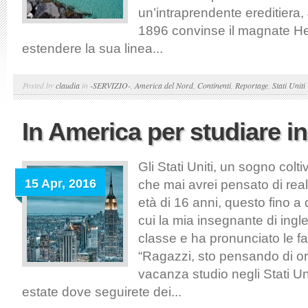
un’intraprendente ereditiera, 
1896 convinse il magnate He
estendere la sua linea...
Posted by
claudia
in
-SERVIZIO-
,
America del Nord
,
Continenti
,
Reportage
,
Stati Uniti
In America per studiare i
Gli Stati Uniti, un sogno colt
15 Apr, 2016
che mai avrei pensato di real
età di 16 anni, questo fino 
cui la mia insegnante di ingl
classe e ha pronunciato le fa
“Ragazzi, sto pensando di o
vacanza studio negli Stati Uni
estate dove seguirete dei...