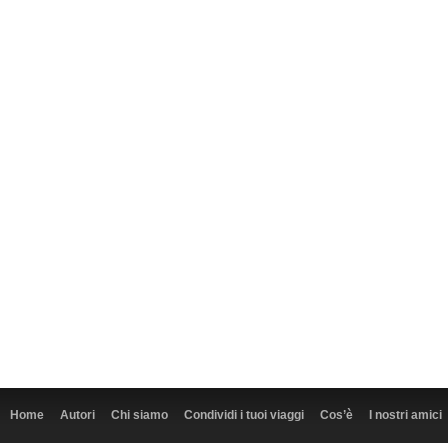
Home
Autori
Chi siamo
Condividi i tuoi viaggi
Cos’è
I nostri amici