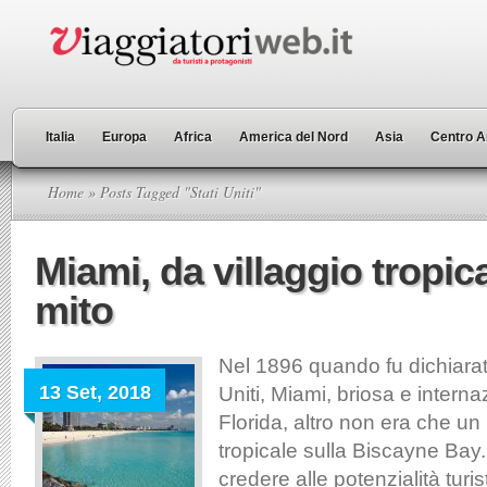
Italia
Europa
Africa
America del Nord
Asia
Centro A
Home
» Posts Tagged "Stati Uniti"
Miami, da villaggio tropica
mito
Nel 1896 quando fu dichiarata
13 Set, 2018
Uniti, Miami, briosa e internaz
Florida, altro non era che un 
tropicale sulla Biscayne Bay
credere alle potenzialità turi