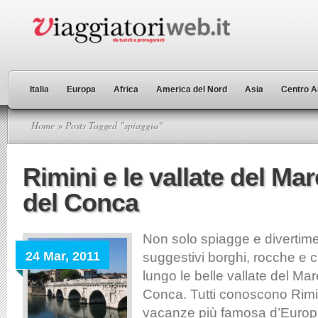
Italia
Europa
Africa
America del Nord
Asia
Centro A
Home
» Posts Tagged "spiaggia"
Rimini e le vallate del Ma
del Conca
Non solo spiagge e divertim
24 Mar, 2011
suggestivi borghi, rocche e c
lungo le belle vallate del Ma
Conca. Tutti conoscono Rimini
vacanze più famosa d’Europ