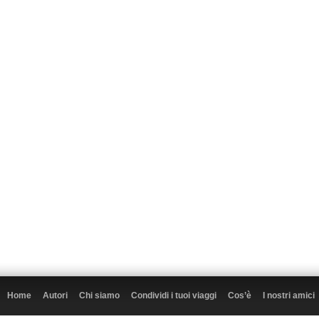
Home
Autori
Chi siamo
Condividi i tuoi viaggi
Cos’è
I nostri amici