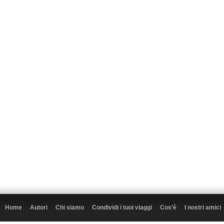
Home
Autori
Chi siamo
Condividi i tuoi viaggi
Cos’è
I nostri amici