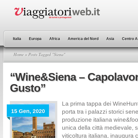
Italia
Europa
Africa
America del Nord
Asia
Centro A
Home
» Posts Tagged "Siena"
“Wine&Siena – Capolavor
Gusto”
La prima tappa dei WineHun
15 Gen, 2020
porta tra i palazzi storici se
produzione italiana wine&foo
unica della città medievale, 
viticoltura italiana, inaugur