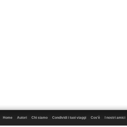
Home
Autori
Chi siamo
Condividi i tuoi viaggi
Cos’è
I nostri amici