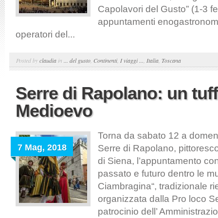
Capolavori del Gusto” (1-3 fe
appuntamenti enogastronomic
operatori del...
Posted by
claudia
in
... del gusto
,
Continenti
,
I viaggi ...
,
Italia
,
Toscana
Serre di Rapolano: un tuff
Medioevo
Torna da sabato 12 a domen
7 Mag, 2018
Serre di Rapolano, pittoresco
di Siena, l’appuntamento co
passato e futuro dentro le m
Ciambragina“, tradizionale r
organizzata dalla Pro loco S
patrocinio dell’ Amministrazi