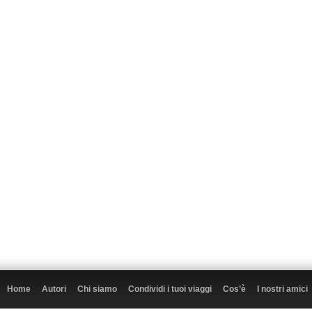
Home
Autori
Chi siamo
Condividi i tuoi viaggi
Cos’è
I nostri amici