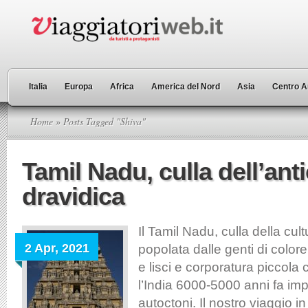
Italia
Europa
Africa
America del Nord
Asia
Centro A
Home
» Posts Tagged "Shiva"
Tamil Nadu, culla dell’ant
dravidica
Il Tamil Nadu, culla della cult
2 Apr, 2021
popolata dalle genti di colore
e lisci e corporatura piccola
l’India 6000-5000 anni fa im
autoctoni. Il nostro viaggio i