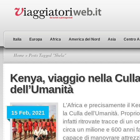
Italia
Europa
Africa
America del Nord
Asia
Centro A
Home
» Posts Tagged "Shela"
Kenya, viaggio nella Cull
dell’Umanità
L’Africa e precisamente il K
15 Feb, 2021
la Culla dell’Umanità. Propri
infatti ritrovate tracce di un 
circa un milione e 600 anni fa
capace di manovrare attrezz