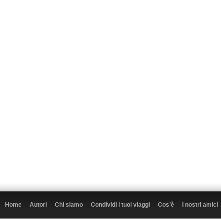
Home
Autori
Chi siamo
Condividi i tuoi viaggi
Cos’è
I nostri amici