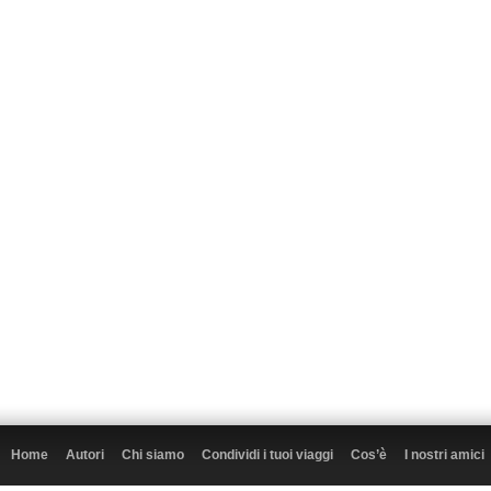
Home
Autori
Chi siamo
Condividi i tuoi viaggi
Cos’è
I nostri amici