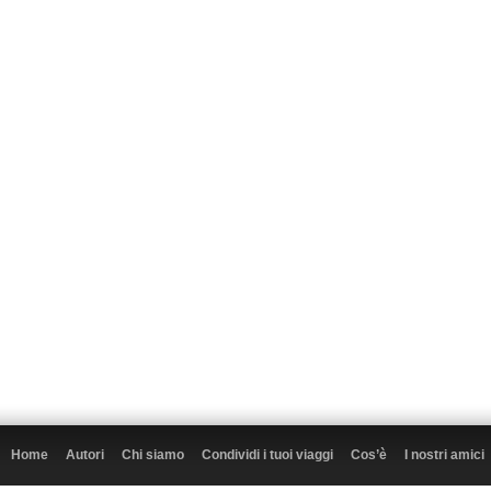
Home
Autori
Chi siamo
Condividi i tuoi viaggi
Cos’è
I nostri amici