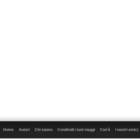
Home
Autori
Chi siamo
Condividi i tuoi viaggi
Cos’è
I nostri amici