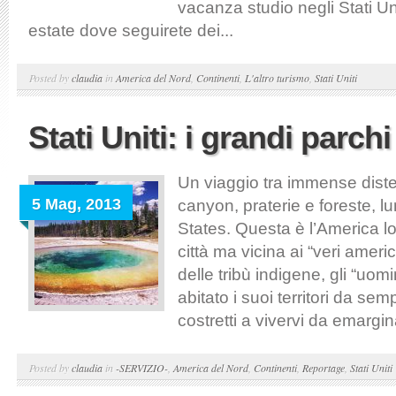
vacanza studio negli Stati Uni
estate dove seguirete dei...
Posted by
claudia
in
America del Nord
,
Continenti
,
L'altro turismo
,
Stati Uniti
Stati Uniti: i grandi parchi
Un viaggio tra immense diste
5 Mag, 2013
canyon, praterie e foreste, lu
States. Questa è l’America l
città ma vicina ai “veri ameri
delle tribù indigene, gli “uom
abitato i suoi territori da se
costretti a vivervi da emarginat
Posted by
claudia
in
-SERVIZIO-
,
America del Nord
,
Continenti
,
Reportage
,
Stati Uniti