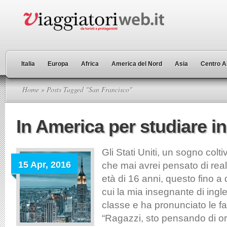
Italia
Europa
Africa
America del Nord
Asia
Centro A
Home
» Posts Tagged "San Francisco"
In America per studiare i
Gli Stati Uniti, un sogno colt
15 Apr, 2016
che mai avrei pensato di real
età di 16 anni, questo fino 
cui la mia insegnante di ingl
classe e ha pronunciato le fa
“Ragazzi, sto pensando di o