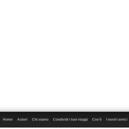
Home
Autori
Chi siamo
Condividi i tuoi viaggi
Cos’è
I nostri amici