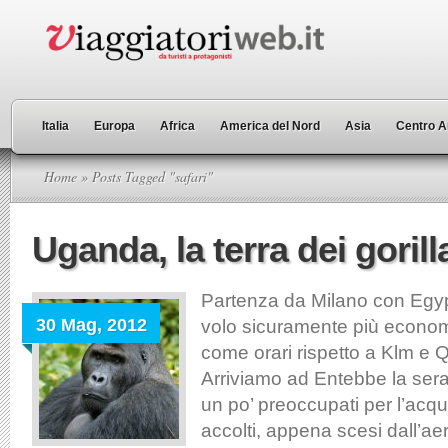
Italia
Europa
Africa
America del Nord
Asia
Centro A
Home
» Posts Tagged "safari"
Uganda, la terra dei gorill
Partenza da Milano con Egypt
30 Mag, 2012
volo sicuramente più econo
come orari rispetto a Klm e 
Arriviamo ad Entebbe la sera
un po’ preoccupati per l’acq
accolti, appena scesi dall’ae