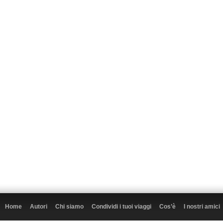
Home
Autori
Chi siamo
Condividi i tuoi viaggi
Cos’è
I nostri amici