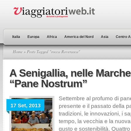
Italia
Europa
Africa
America del Nord
Asia
Centro A
Home
» Posts Tagged "rocca Roverasca"
A Senigallia, nelle Marche
“Pane Nostrum”
Settembre al profumo di pane
17 Set, 2013
presente e il passato della pa
tradizioni, le innovazioni, i sa
tempo, la vecchia e la nuova
gusto e sostenibilità. Quattro 