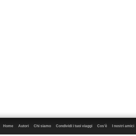
Home
Autori
Chi siamo
Condividi i tuoi viaggi
Cos’è
I nostri amici